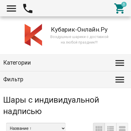



Кубарик-Онлайн.Ру
Воздушные шарики с доставкой
на любой праздник!!!

Категории

Фильтр
Шары с индивидуальной
надписью


