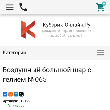



Кубарик-Онлайн.Ру
Воздушные шарики с доставкой
на любой праздник!!!

Категории
Воздушный большой шар с
гелием №065
Артикул:
ГТ-065
В наличии