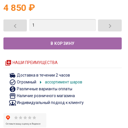
4 850
₽


queue
НАШИ ПРЕИМУЩЕСТВА
toys
Доставка в течении 2 часов
check_circle_outline
arrow_right
Огромный
ассортимент шаров
monetization_on
Различные варианты оплаты
storefront
Наличие розничного магазина
diversity_1
Индивидуальный подход к клиенту