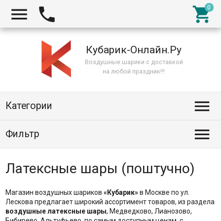



Кубарик-Онлайн.Ру
Воздушные шарики с доставкой
на любой праздник!!!

Категории

Фильтр
Латексные шары (поштучно)
Магазин воздушных шариков
«Кубарик»
в Москве по ул.
Лескова предлагает широкий ассортимент товаров, из раздела
воздушные латексные шары
, Медведково, Лианозово,
Бибирево, Альтуфьево, по самым доступным ценам, с