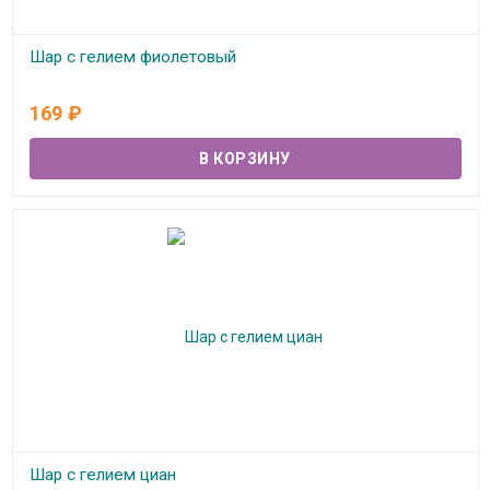
Шар с гелием фиолетовый
В наличии
169
₽
Шар с гелием циан