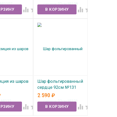
ичии
В наличии




ция из шаров
Шар фольгированный
сердце 92см №131
₽
2 590
₽
ичии
В наличии



