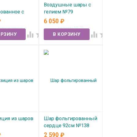
Воздушные шары с
ованное с
гелием №79
 "МАМА
₽
6 050
₽
В наличии
ТЕБЯ 3D
" (81см)




ичии
ция из шаров
Шар фольгированный
сердце 92см №138
₽
2 590
₽