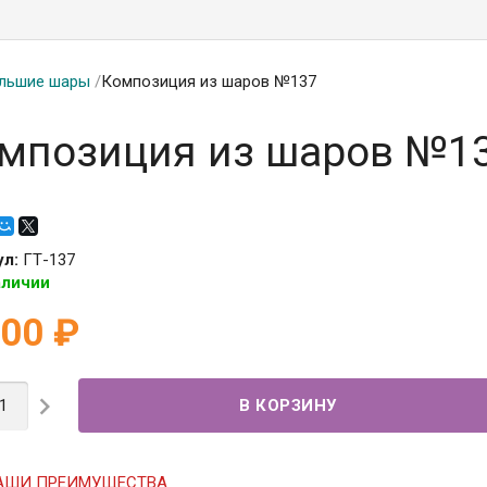
льшие шары
/
Композиция из шаров №137
мпозиция из шаров №1
ул:
ГТ-137
аличии
600
₽

АШИ ПРЕИМУЩЕСТВА