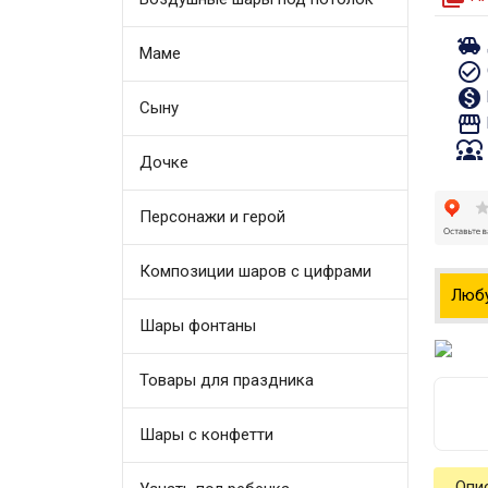
toys
Маме
check_circle_outline
monetization_on
Сыну
storefront
diversity_1
Дочке
Персонажи и герой
Композиции шаров с цифрами
Люб
Шары фонтаны
Товары для праздника
Шары с конфетти
Опи