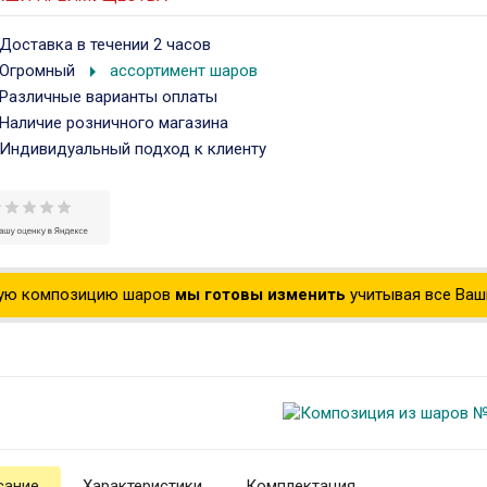
Доставка в течении 2 часов
arrow_right
Огромный
ассортимент шаров
Различные варианты оплаты
Наличие розничного магазина
Индивидуальный подход к клиенту
ую композицию шаров
мы готовы изменить
учитывая все Ваши
сание
Характеристики
Комплектация