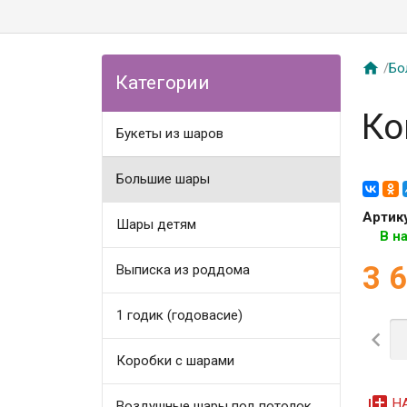

/
Бо
Категории
Ко
Букеты из шаров
Большие шары
Артик
Шары детям
В н
3 
Выписка из роддома
1 годик (годовасие)

Коробки с шарами
queue
Н
Воздушные шары под потолок