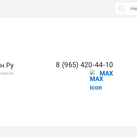

8 (965) 420-44-10
н.Ру
MAX
тавкой