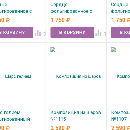
дце
Сердце
Сердце
ьгированное с
фольгированное с
фольгир
ием "С ДР
гелием "С ДР Пионы"
гелием
50
₽
1 750
₽
1 750
СОТКА" (85см) две
(85см)
ЛЮБЛЮ 
ных стороны
иллюзия




В наличии
 наличии
В нал
с гелием
Композиция из шаров
Компози
ьгированный
№1115
№1107
дце №1035
90
₽
2 590
₽
2 590