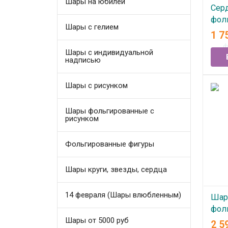
Шары на юбилей
Сер
фол
Шары с гелием
гел
1 7
КРА
Шары с индивидуальной
раз
надписью
В
Шары с рисунком
Шары фольгированные с
рисунком
Фольгированные фигуры
Шары круги, звезды, сердца
14 февраля (Шары влюбленным)
Шар
фол
Шары от 5000 руб
сер
2 5