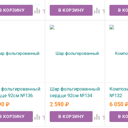
В наличии
В нал
 наличии




 фольгированный
Шар фольгированный
Компози
дце 92см №136
сердце 92см №134
№132
90
₽
2 590
₽
6 050
 наличии
В наличии
В нал



