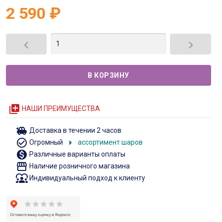
2 590
₽


queue
НАШИ ПРЕИМУЩЕСТВА
toys
Доставка в течении 2 часов
check_circle_outline
arrow_right
Огромный
ассортимент шаров
monetization_on
Различные варианты оплаты
storefront
Наличие розничного магазина
diversity_1
Индивидуальный подход к клиенту