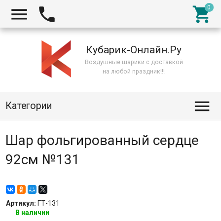



Кубарик-Онлайн.Ру
Воздушные шарики с доставкой
на любой праздник!!!

Категории
Шар фольгированный сердце
92см №131
Артикул:
ГТ-131
В наличии