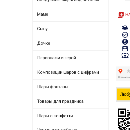
queue
Маме
Н
toys
Сыну
check_circle_outline
monetization_on
Дочке
storefront
diversity_1
Персонажи и герой
Композиции шаров с цифрами
Шары фонтаны
Люб
Товары для праздника
Шары с конфетти