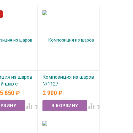
ция из шаров
Композиция из шаров
й шар с
№1127
м" №1473
5 850
₽
2 900
₽
В наличии
ичии



