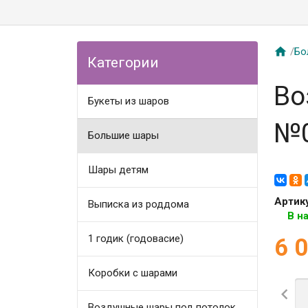

/
Бо
Категории
Во
Букеты из шаров
№
Большие шары
Шары детям
Артик
Выписка из роддома
В н
1 годик (годовасие)
6 
Коробки с шарами

Воздушные шары под потолок