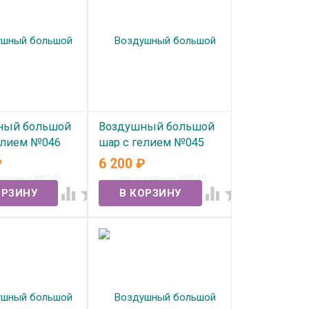
ный большой
Воздушный большой
елием №046
шар с гелием №045
₽
6 200
₽
ичии
В наличии



