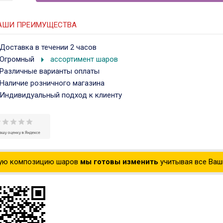
АШИ ПРЕИМУЩЕСТВА
Доставка в течении 2 часов
arrow_right
Огромный
ассортимент шаров
Различные варианты оплаты
Наличие розничного магазина
Индивидуальный подход к клиенту
ую композицию шаров
мы готовы изменить
учитывая все Ваши