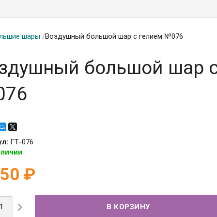
льшие шары
/
Воздушный большой шар с гелием №076
здушный большой шар с
076
ул:
ГТ-076
аличии
050
₽
