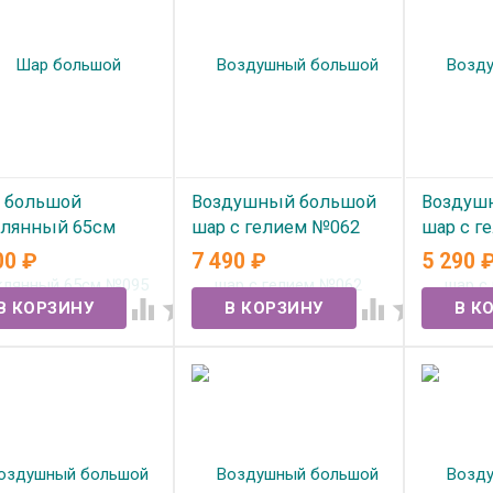
 большой
Воздушный большой
Воздуш
клянный 65см
шар с гелием №062
шар с г
5
00
₽
7 490
₽
5 290
В наличии
В нал
 наличии



