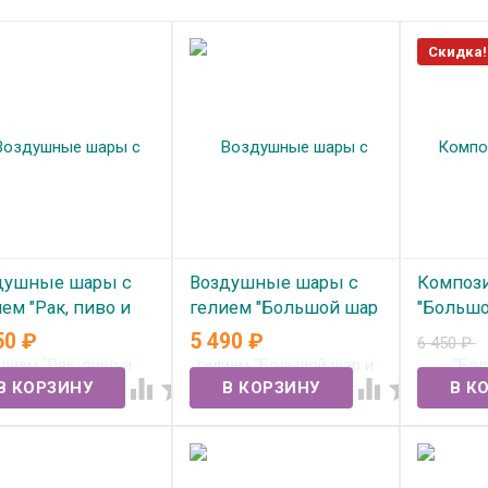
Скидка!
душные шары с
Воздушные шары с
Компози
ем "Рак, пиво и
гелием "Большой шар
"Большо
ьшой шар" №367
и фонтан" №322
рисунко
50
₽
5 490
₽
6 450
₽
 наличии
В наличии
В нал



