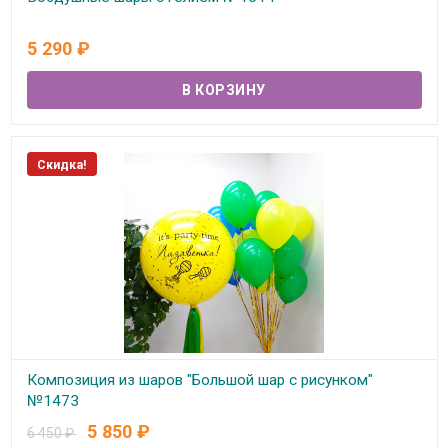
В наличии
5 290
₽
Скидка!
Композиция из шаров "Большой шар с рисунком"
№1473
5 850
₽
6 450
₽
В наличии