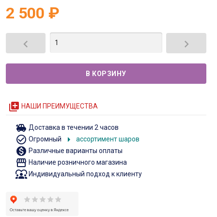
2 500
₽


queue
НАШИ ПРЕИМУЩЕСТВА
toys
Доставка в течении 2 часов
check_circle_outline
arrow_right
Огромный
ассортимент шаров
monetization_on
Различные варианты оплаты
storefront
Наличие розничного магазина
diversity_1
Индивидуальный подход к клиенту