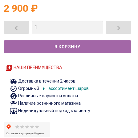
2 900
₽


queue
НАШИ ПРЕИМУЩЕСТВА
toys
Доставка в течении 2 часов
check_circle_outline
arrow_right
Огромный
ассортимент шаров
monetization_on
Различные варианты оплаты
storefront
Наличие розничного магазина
diversity_1
Индивидуальный подход к клиенту