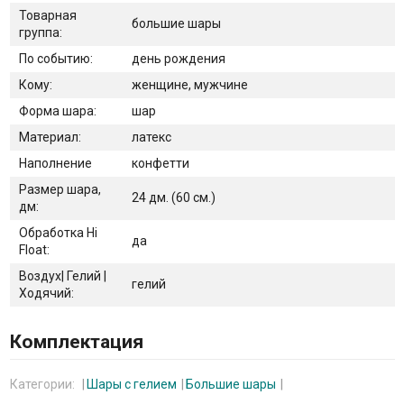
Товарная
большие шары
группа:
По событию:
день рождения
Кому:
женщине, мужчине
Форма шара:
шар
Материал:
латекс
Наполнение
конфетти
Размер шара,
24 дм. (60 см.)
дм:
Обработка Hi
да
Float:
Воздух| Гелий |
гелий
Ходячий:
Комплектация
Категории:
Шары с гелием
Большие шары