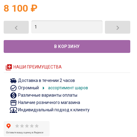
8 100
₽


queue
НАШИ ПРЕИМУЩЕСТВА
toys
Доставка в течении 2 часов
check_circle_outline
arrow_right
Огромный
ассортимент шаров
monetization_on
Различные варианты оплаты
storefront
Наличие розничного магазина
diversity_1
Индивидуальный подход к клиенту