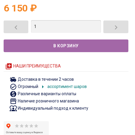
6 150
₽


queue
НАШИ ПРЕИМУЩЕСТВА
toys
Доставка в течении 2 часов
check_circle_outline
arrow_right
Огромный
ассортимент шаров
monetization_on
Различные варианты оплаты
storefront
Наличие розничного магазина
diversity_1
Индивидуальный подход к клиенту