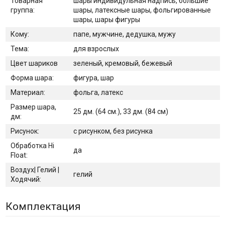
Товарная
шары индивидульная надпись, большие
группа:
шары, латексные шары, фольгированные
шары, шары фигуры
Кому:
папе, мужчине, дедушка, мужу
Тема:
для взрослых
Цвет шариков
зеленый, кремовый, бежевый
Форма шара:
фигура, шар
Материал:
фольга, латекс
Размер шара,
25 дм. (64 см.), 33 дм. (84 см)
дм:
Рисунок:
с рисунком, без рисунка
Обработка Hi
да
Float:
Воздух| Гелий |
гелий
Ходячий:
Комплектация