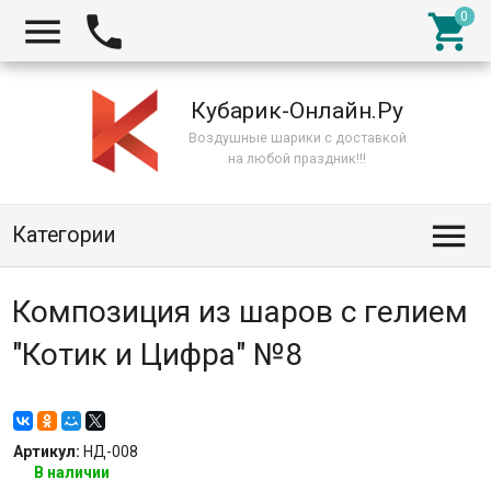



Кубарик-Онлайн.Ру
Воздушные шарики с доставкой
на любой праздник!!!

Категории
Композиция из шаров с гелием
"Котик и Цифра" №8
Артикул:
НД-008
В наличии