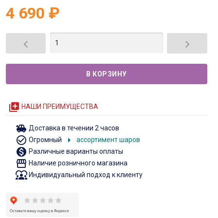
4 690
₽


queue
НАШИ ПРЕИМУЩЕСТВА
toys
Доставка в течении 2 часов
check_circle_outline
arrow_right
Огромный
ассортимент шаров
monetization_on
Различные варианты оплаты
storefront
Наличие розничного магазина
diversity_1
Индивидуальный подход к клиенту