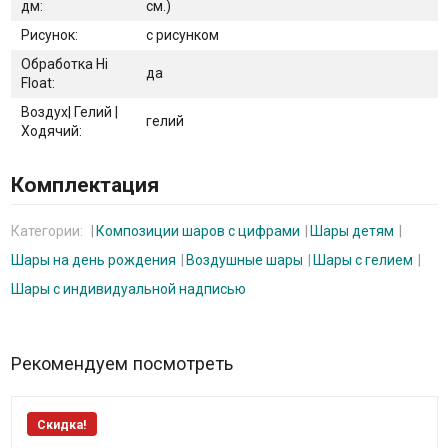
дм:
см.)
Рисунок:
с рисунком
Обработка Hi
да
Float:
Воздух| Гелий |
гелий
Ходячий:
Комплектация
Категории:
Композиции шаров с цифрами
Шары детям
Шары на день рождения
Воздушные шары
Шары с гелием
Шары с индивидуальной надписью
Рекомендуем посмотреть
Скидка!