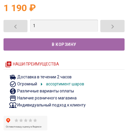
1 190
₽


queue
НАШИ ПРЕИМУЩЕСТВА
toys
Доставка в течении 2 часов
check_circle_outline
arrow_right
Огромный
ассортимент шаров
monetization_on
Различные варианты оплаты
storefront
Наличие розничного магазина
diversity_1
Индивидуальный подход к клиенту