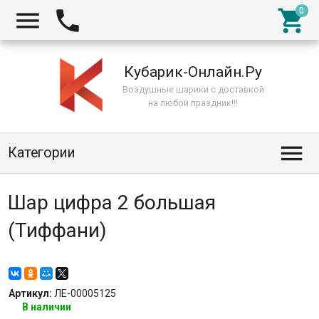



Кубарик-Онлайн.Ру
Воздушные шарики с доставкой
на любой праздник!!!

Категории
Шар цифра 2 большая
(Тиффани)
Артикул:
ЛЕ-00005125
В наличии