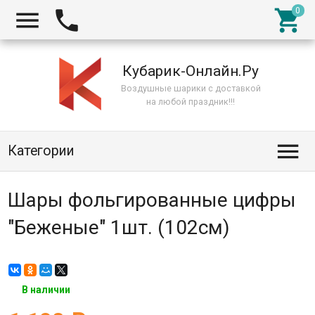



Кубарик-Онлайн.Ру
Воздушные шарики с доставкой
на любой праздник!!!

Категории
Шары фольгированные цифры
"Беженые" 1шт. (102см)
В наличии