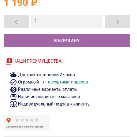
1 190
₽


queue
НАШИ ПРЕИМУЩЕСТВА
toys
Доставка в течении 2 часов
check_circle_outline
arrow_right
Огромный
ассортимент шаров
monetization_on
Различные варианты оплаты
storefront
Наличие розничного магазина
diversity_1
Индивидуальный подход к клиенту