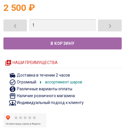
2 500
₽


queue
НАШИ ПРЕИМУЩЕСТВА
toys
Доставка в течении 2 часов
check_circle_outline
arrow_right
Огромный
ассортимент шаров
monetization_on
Различные варианты оплаты
storefront
Наличие розничного магазина
diversity_1
Индивидуальный подход к клиенту