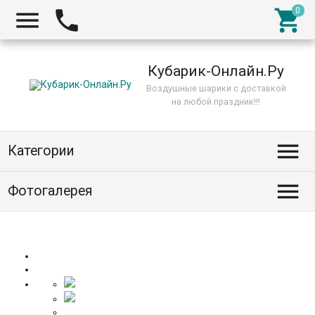



Кубарик-Онлайн.Ру
Воздушные шарики с доставкой
на любой праздник!!!

Категории

Фотогалерея