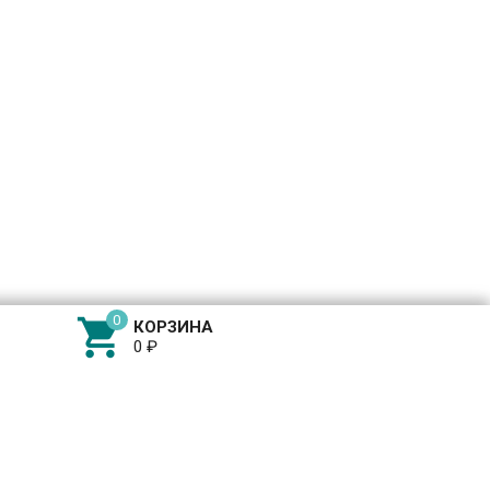

КОРЗИНА
0
₽
8 (965) 420-44-10
MAX