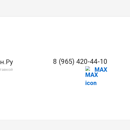
8 (965) 420-44-10
н.Ру
MAX
тавкой