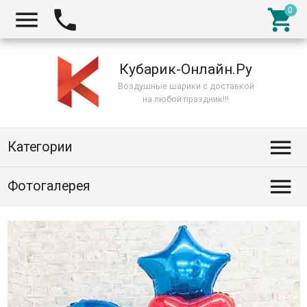



Кубарик-Онлайн.Ру
Воздушные шарики с доставкой
на любой праздник!!!

Категории

Фотогалерея