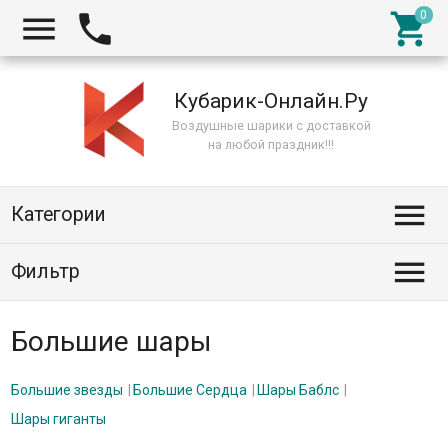



Кубарик-Онлайн.Ру
Воздушные шарики с доставкой
на любой праздник!!!

Категории

Фильтр
Большие шары
Большие звезды
Большие Сердца
Шары Баблс
Шары гиганты