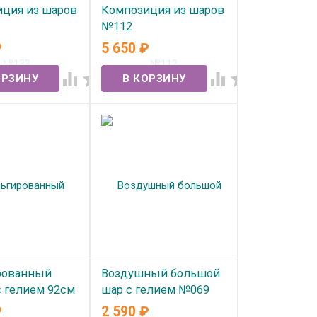
ция из шаров
Композиция из шаров
№112
₽
5 650
₽
ичии
В наличии




рованный
Воздушный большой
с гелием 92см
шар с гелием №069
₽
2 590
₽