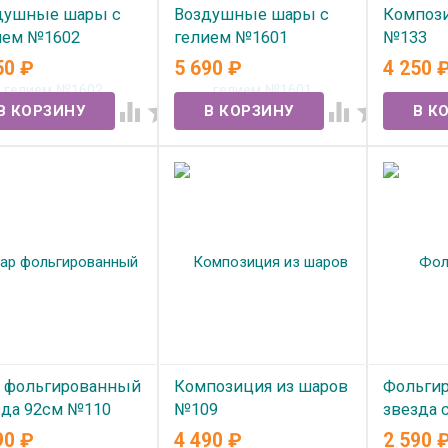
душные шары с
Воздушные шары с
Компози
ием №1602
гелием №1601
№133
50
₽
5 690
₽
4 250
 наличии
В наличии
В нал




 фольгированный
Композиция из шаров
Фольги
зда 92см №110
№109
звезда 
№99
90
₽
4 490
₽
2 590