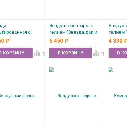
зда
Воздушные шары с
Воздуш
ьгированная с
гелием "Звезда, рак и
гелием 
ием "С ДР
пиво" №369
фонтан"
50
₽
6 450
₽
4 890
САВЧИК" (82см)
В наличии
В нал
 разные стороны




 наличии