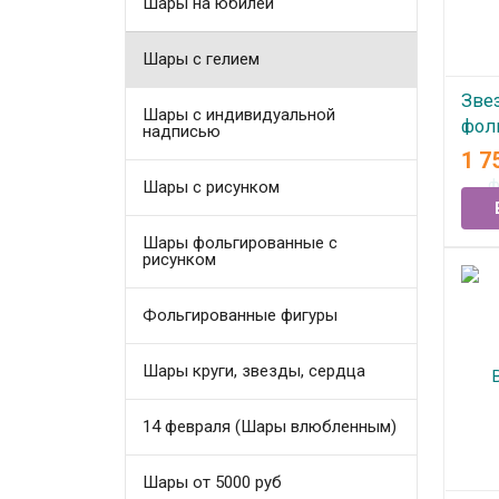
Шары на юбилей
Шары с гелием
Зве
Шары с индивидуальной
фол
надписью
гел
1 7
КРА
Шары с рисунком
две
Шары фольгированные с
В
рисунком
Фольгированные фигуры
Шары круги, звезды, сердца
14 февраля (Шары влюбленным)
Шары от 5000 руб