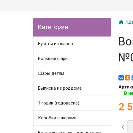

/
Ша
Категории
Во
Букеты из шаров
№
Большие шары
Шары детям
Артик
Выписка из роддома
В н
1 годик (годовасие)
2 
Коробки с шарами

Воздушные шары под потолок