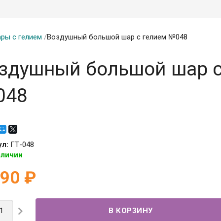
ры с гелием
/
Воздушный большой шар с гелием №048
здушный большой шар с
048
ул:
ГТ-048
аличии
590
₽
