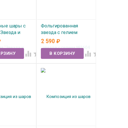
ные шары с
Фольгированная
"Звезда и
звезда с гелием
 №1613
№1604
₽
2 590
₽
ичии
В наличии



