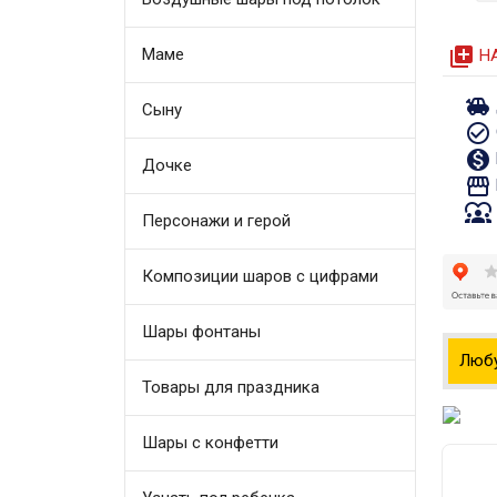
queue
Маме
Н
toys
Сыну
check_circle_outline
monetization_on
Дочке
storefront
diversity_1
Персонажи и герой
Композиции шаров с цифрами
Шары фонтаны
Люб
Товары для праздника
Шары с конфетти