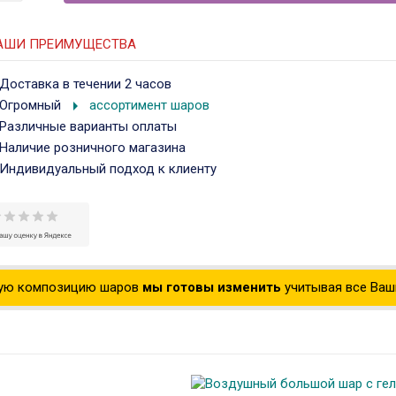
АШИ ПРЕИМУЩЕСТВА
Доставка в течении 2 часов
arrow_right
Огромный
ассортимент шаров
Различные варианты оплаты
Наличие розничного магазина
Индивидуальный подход к клиенту
ую композицию шаров
мы готовы изменить
учитывая все Ваши