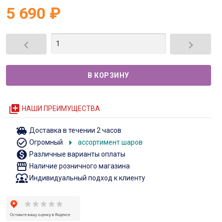
5 690
₽


queue
НАШИ ПРЕИМУЩЕСТВА
toys
Доставка в течении 2 часов
check_circle_outline
arrow_right
Огромный
ассортимент шаров
monetization_on
Различные варианты оплаты
storefront
Наличие розничного магазина
diversity_1
Индивидуальный подход к клиенту