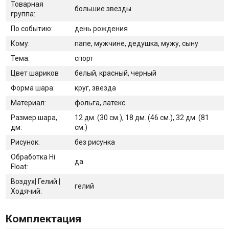
Товарная
большие звезды
группа:
По событию:
день рождения
Кому:
папе, мужчине, дедушка, мужу, сыну
Тема:
спорт
Цвет шариков
белый, красный, черный
Форма шара:
круг, звезда
Материал:
фольга, латекс
Размер шара,
12 дм. (30 см.), 18 дм. (46 см.), 32 дм. (81
дм:
см.)
Рисунок:
без рисунка
Обработка Hi
да
Float:
Воздух| Гелий |
гелий
Ходячий:
Комплектация