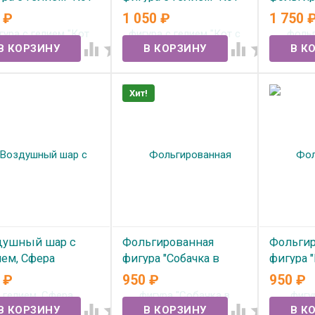
ий с голубыми
с тюльпанами и
гелием 
0
₽
1 050
₽
1 750
ами" (86см)
шампанским" (117см)
КРАСАВЧ
две раз




 наличии
В наличии
В нал
Хит!
душный шар с
Фольгированная
Фольгир
ием, Сфера
фигура "Собачка в
фигура 
скетбольный мяч"
колпачке"
кексико
0
₽
950
₽
950
₽
Сатин"
 наличии
В наличии



