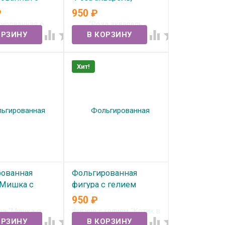
"С ДР
Розовый"
₽
950
₽
ИК" (82см)
В наличии
ные стороны




ичии
Хит!
ованная
Фольгированная
"Мишка с
фигура с гелием
м, Кремовый,
"Котик в колпачке"
950
₽
В наличии



