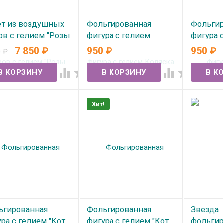
ет из воздушных
Фольгированная
Фольгир
ов с гелием "Розы
фигура с гелием
фигура 
арель" №200
Коляска Винтаж
"Коляск
7 850
₽
950
₽
950
₽
0
₽
мятная сатин
розовая
 наличии




В наличии
В нал
Хит!
ьгированная
Фольгированная
Звезда
ра с гелием "Кот
фигура с гелием "Кот
фольгир