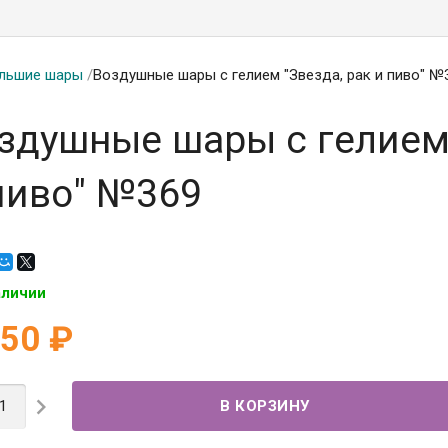
льшие шары
/
Воздушные шары с гелием "Звезда, рак и пиво" №
здушные шары с гелием 
пиво" №369
аличии
450
₽
