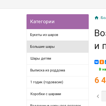

/
Бо
Категории
Во
Букеты из шаров
и 
Большие шары
Шары детям
В н
Выписка из роддома
6 
1 годик (годовасие)
Коробки с шарами

Воздушные шары под потолок