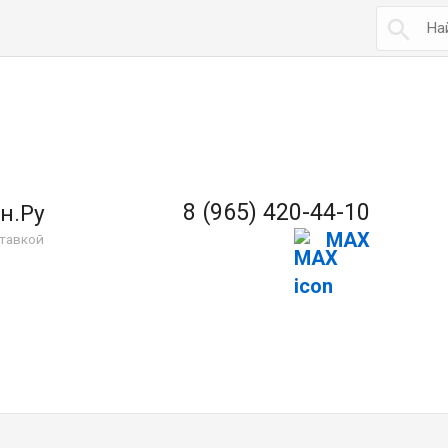

8 (965) 420-44-10
н.Ру
MAX
тавкой