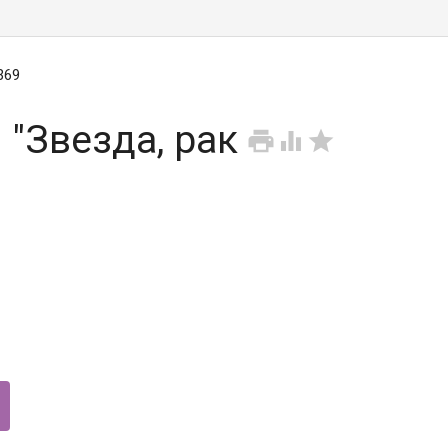
369
"Звезда, рак


