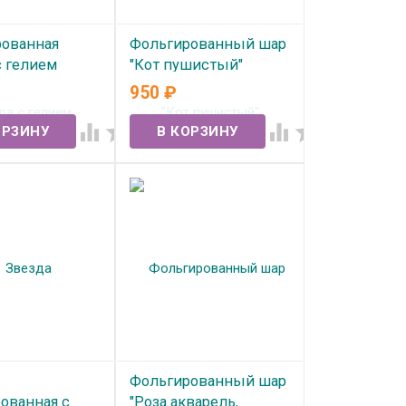
ованная
Фольгированный шар
с гелием
"Кот пушистый"
а Винтаж
950
₽
В наличии
 сатин"




ичии
Фольгированный шар
ованная с
"Роза акварель,