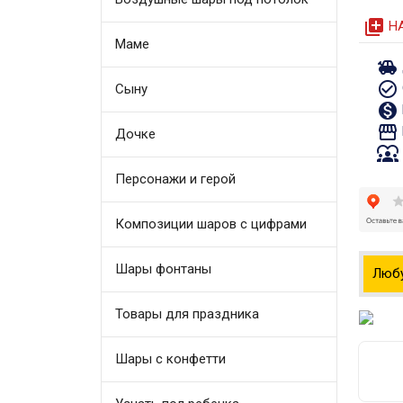
queue
Н
Маме
toys
check_circle_outline
Сыну
monetization_on
storefront
Дочке
diversity_1
Персонажи и герой
Композиции шаров с цифрами
Шары фонтаны
Люб
Товары для праздника
Шары с конфетти