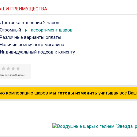
АШИ ПРЕИМУЩЕСТВА
Доставка в течении 2 часов
arrow_right
Огромный
ассортимент шаров
Различные варианты оплаты
Наличие розничного магазина
Индивидуальный подход к клиенту
ую композицию шаров
мы готовы изменить
учитывая все Ваши