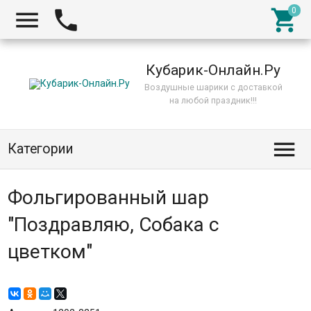



Кубарик-Онлайн.Ру
Воздушные шарики с доставкой
на любой праздник!!!

Категории
Фольгированный шар
"Поздравляю, Собака с
цветком"