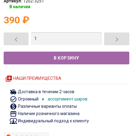
Артикул:
1202-3251
В наличии
390
₽


queue
НАШИ ПРЕИМУЩЕСТВА
toys
Доставка в течении 2 часов
check_circle_outline
arrow_right
Огромный
ассортимент шаров
monetization_on
Различные варианты оплаты
storefront
Наличие розничного магазина
diversity_1
Индивидуальный подход к клиенту