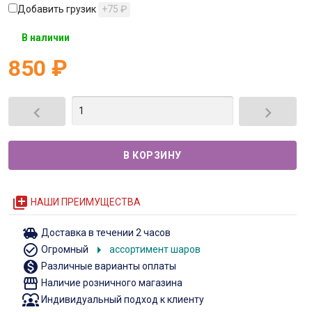
Добавить грузик
+75
₽
В наличии
850
₽


queue
НАШИ ПРЕИМУЩЕСТВА
toys
Доставка в течении 2 часов
check_circle_outline
arrow_right
Огромный
ассортимент шаров
monetization_on
Различные варианты оплаты
storefront
Наличие розничного магазина
diversity_1
Индивидуальный подход к клиенту