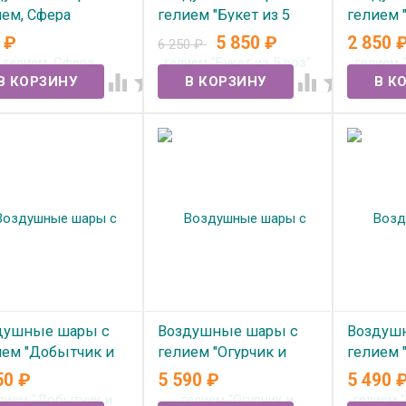
ием, Сфера
гелием "Букет из 5
гелием 
скетбольный мяч"
роз" №361
розой" 
0
₽
5 850
₽
2 850
6 250
₽
 наличии
В наличии
В нал




душные шары с
Воздушные шары с
Воздуш
ием "Добытчик и
гелием "Огурчик и
гелием 
а" №354
водка"№343
и фонта
50
₽
5 590
₽
5 490