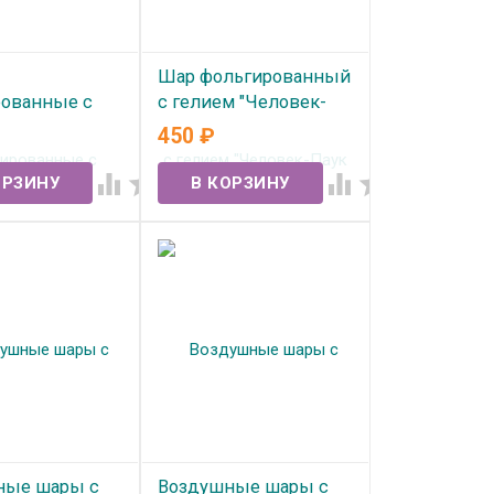
Шар фольгированный
ованные с
с гелием "Человек-
"С ДР Буквы
Паук летящий"
450
₽
 роз золото"
В наличии




ичии
ные шары с
Воздушные шары с