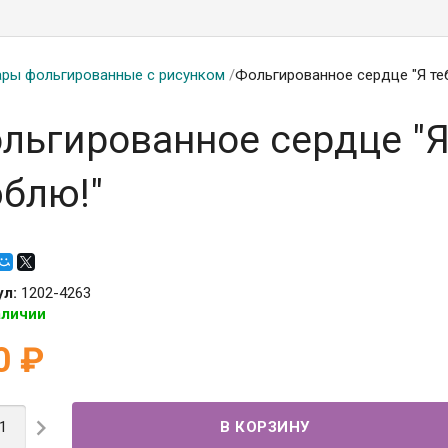
ры фольгированные с рисунком
/
Фольгированное сердце "Я те
льгированное сердце "Я
блю!"
ул:
1202-4263
аличии
0
₽
