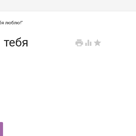
бя люблю!"
 тебя


