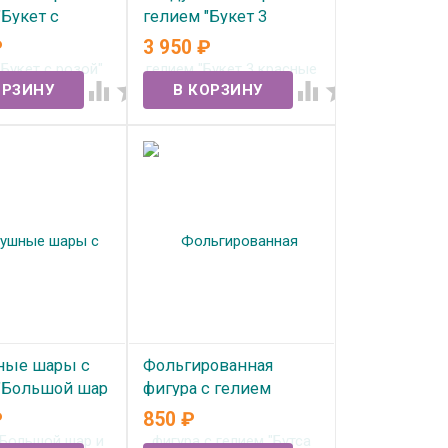
"Букет с
гелием "Букет 3
№362
красные розы" №365
₽
3 950
₽
ичии
В наличии




ные шары с
Фольгированная
"Большой шар
фигура с гелием
н" №322
"Бутса футбольная"
₽
850
₽