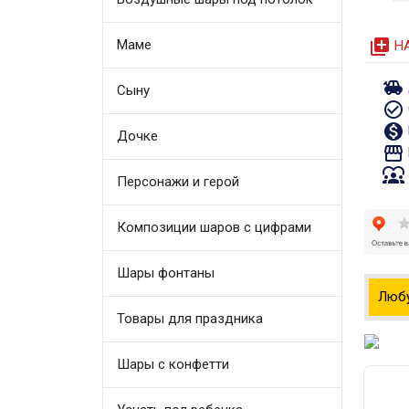
queue
Маме
Н
toys
Сыну
check_circle_outline
monetization_on
Дочке
storefront
diversity_1
Персонажи и герой
Композиции шаров с цифрами
Шары фонтаны
Люб
Товары для праздника
Шары с конфетти