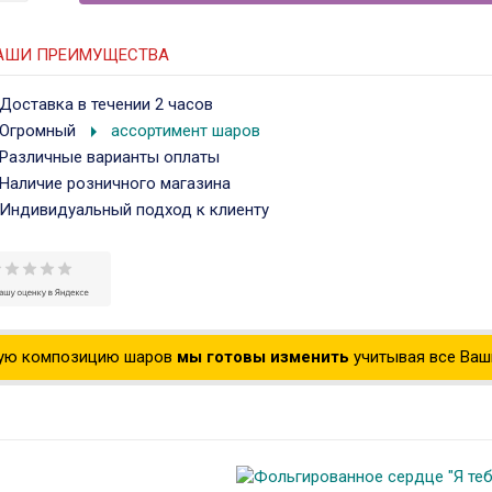
АШИ ПРЕИМУЩЕСТВА
Доставка в течении 2 часов
arrow_right
Огромный
ассортимент шаров
Различные варианты оплаты
Наличие розничного магазина
Индивидуальный подход к клиенту
ую композицию шаров
мы готовы изменить
учитывая все Ваши