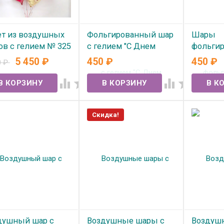
ет из воздушных
Фольгированный шар
Шары
ов с гелием № 325
с гелием "С Днем
фольгир
Рождения пионы"
гелием 
5 450
₽
450
₽
450
₽
0
₽
 наличии
надутые
В наличии




В нал
Скидка!
душный шар с
Воздушные шары с
Воздуш