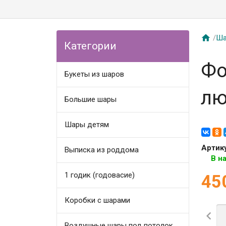

/
Ша
Категории
Фо
Букеты из шаров
лю
Большие шары
Шары детям
Артик
Выписка из роддома
В н
1 годик (годовасие)
45
Коробки с шарами

Воздушные шары под потолок