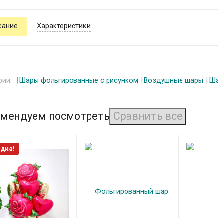
сание
Характеристики
рии:
Шары фольгированные с рисунком
Воздушные шары
Ша
мендуем посмотреть
дка!