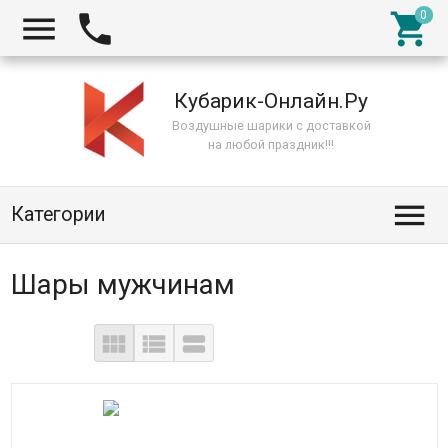



Кубарик-Онлайн.Ру
Воздушные шарики с доставкой
на любой праздник!!!

Категории
Шары мужчинам


