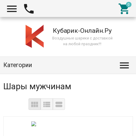



Кубарик-Онлайн.Ру
Воздушные шарики с доставкой
на любой праздник!!!

Категории
Шары мужчинам


