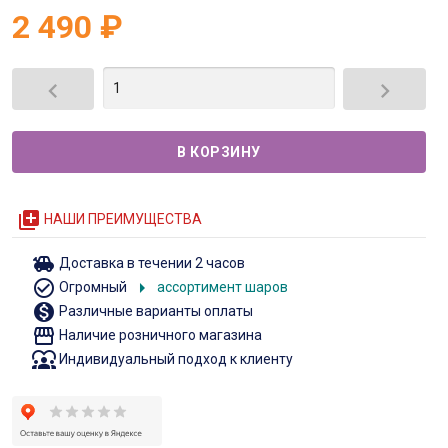
2 490
₽


queue
НАШИ ПРЕИМУЩЕСТВА
toys
Доставка в течении 2 часов
check_circle_outline
arrow_right
Огромный
ассортимент шаров
monetization_on
Различные варианты оплаты
storefront
Наличие розничного магазина
diversity_1
Индивидуальный подход к клиенту