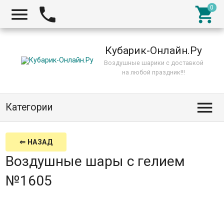



Кубарик-Онлайн.Ру
Воздушные шарики с доставкой
на любой праздник!!!

Категории
⇐ НАЗАД
Воздушные шары с гелием
№1605