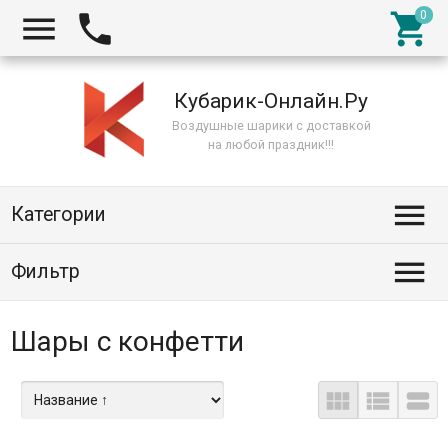



Кубарик-Онлайн.Ру
Воздушные шарики с доставкой
на любой праздник!!!

Категории

Фильтр
Шары с конфетти


