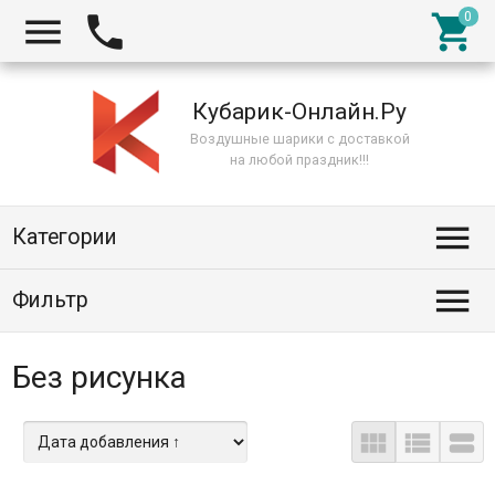



Кубарик-Онлайн.Ру
Воздушные шарики с доставкой
на любой праздник!!!

Категории

Фильтр
Без рисунка


