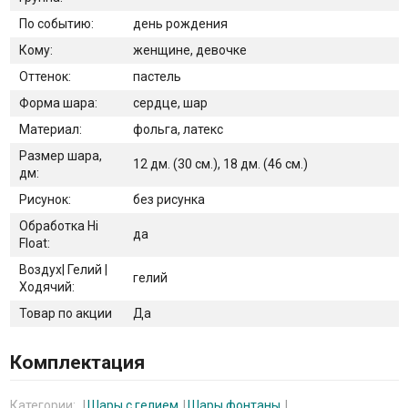
По событию:
день рождения
Кому:
женщине, девочке
Оттенок:
пастель
Форма шара:
сердце, шар
Материал:
фольга, латекс
Размер шара,
12 дм. (30 см.), 18 дм. (46 см.)
дм:
Рисунок:
без рисунка
Обработка Hi
да
Float:
Воздух| Гелий |
гелий
Ходячий:
Товар по акции
Да
Комплектация
Категории:
Шары с гелием
Шары фонтаны