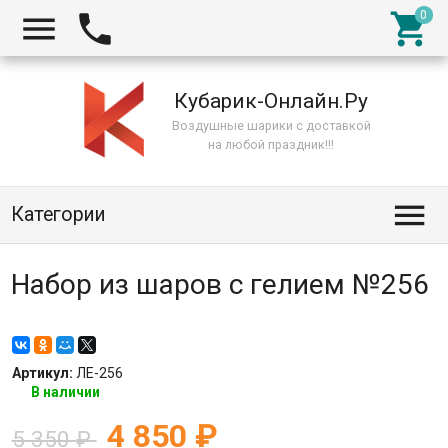



Кубарик-Онлайн.Ру
Воздушные шарики с доставкой
на любой праздник!!!

Категории
Набор из шаров с гелием №256
Артикул:
ЛЕ-256
В наличии
4 850
₽
5 350
₽