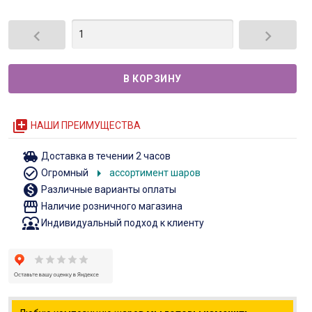


queue
НАШИ ПРЕИМУЩЕСТВА
toys
Доставка в течении 2 часов
check_circle_outline
arrow_right
Огромный
ассортимент шаров
monetization_on
Различные варианты оплаты
storefront
Наличие розничного магазина
diversity_1
Индивидуальный подход к клиенту