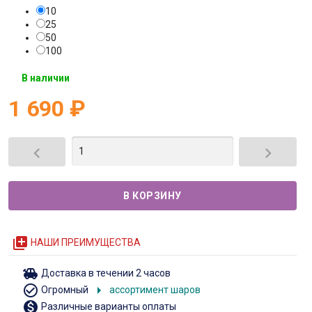
10
25
50
100
В наличии
1 690
₽


queue
НАШИ ПРЕИМУЩЕСТВА
toys
Доставка в течении 2 часов
check_circle_outline
arrow_right
Огромный
ассортимент шаров
monetization_on
Различные варианты оплаты