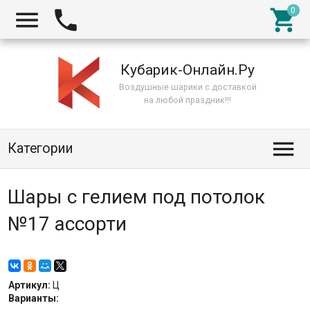



Кубарик-Онлайн.Ру
Воздушные шарики с доставкой
на любой праздник!!!

Категории
Шары с гелием под потолок
№17 ассорти
Артикул:
Ц
Варианты: