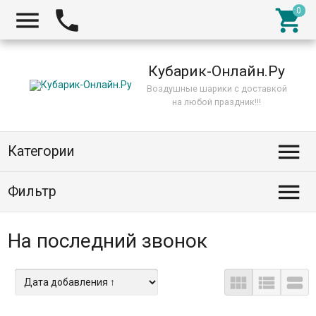



Кубарик-Онлайн.Ру
Воздушные шарики с доставкой
на любой праздник!!!

Категории

Фильтр
На последний звонок


