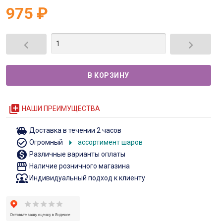
975
₽


queue
НАШИ ПРЕИМУЩЕСТВА
toys
Доставка в течении 2 часов
check_circle_outline
arrow_right
Огромный
ассортимент шаров
monetization_on
Различные варианты оплаты
storefront
Наличие розничного магазина
diversity_1
Индивидуальный подход к клиенту