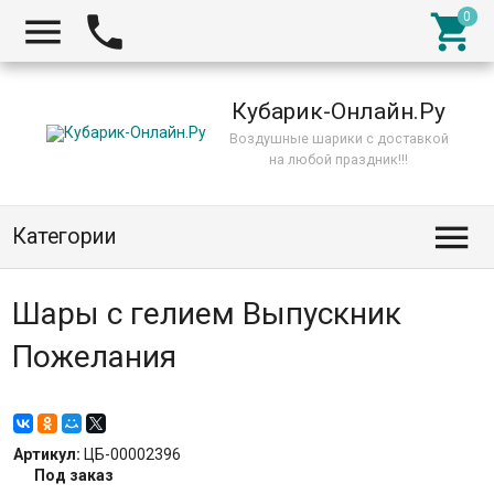



Кубарик-Онлайн.Ру
Воздушные шарики с доставкой
на любой праздник!!!

Категории
Шары с гелием Выпускник
Пожелания
Артикул:
ЦБ-00002396
Под заказ