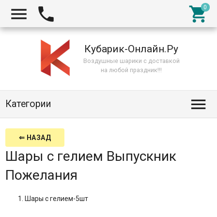



Кубарик-Онлайн.Ру
Воздушные шарики с доставкой
на любой праздник!!!

Категории
⇐ НАЗАД
Шары с гелием Выпускник
Пожелания
Шары с гелием-5шт