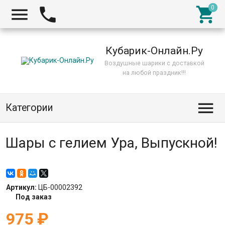



Кубарик-Онлайн.Ру
Воздушные шарики с доставкой
на любой праздник!!!

Категории
Шары с гелием Ура, Выпускной!
Артикул:
ЦБ-00002392
Под заказ
975
₽