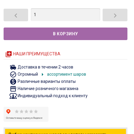


queue
НАШИ ПРЕИМУЩЕСТВА
toys
Доставка в течении 2 часов
check_circle_outline
arrow_right
Огромный
ассортимент шаров
monetization_on
Различные варианты оплаты
storefront
Наличие розничного магазина
diversity_1
Индивидуальный подход к клиенту