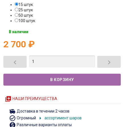
15 штук
25 штук
50 штук
100 штук
В наличии
2 700
₽


queue
НАШИ ПРЕИМУЩЕСТВА
toys
Доставка в течении 2 часов
check_circle_outline
arrow_right
Огромный
ассортимент шаров
monetization_on
Различные варианты оплаты