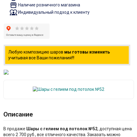
storefront
Наличие розничного магазина
diversity_1
Индивидуальный подход к клиенту
Любую композицию шаров
мы готовы изменить
учитывая все Ваши пожелания!!!
Описание
В продаже
Шары с гелием под потолок №52
, доступная цена
всего 2 700 руб., все отличного качества. Заказать можно