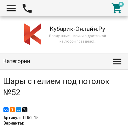



Кубарик-Онлайн.Ру
Воздушные шарики с доставкой
на любой праздник!!!

Категории
Шары с гелием под потолок
№52
Артикул:
ШП52-15
Варианты: