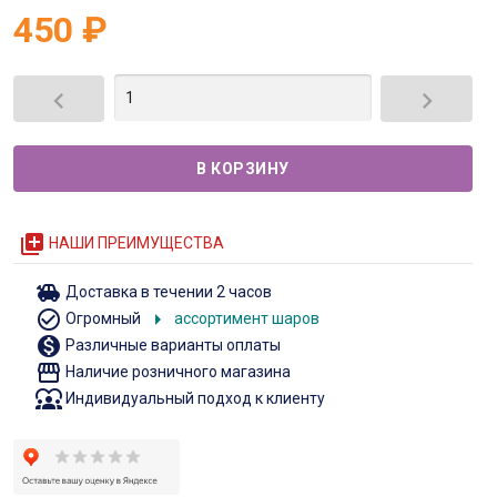
450
₽


queue
НАШИ ПРЕИМУЩЕСТВА
toys
Доставка в течении 2 часов
check_circle_outline
arrow_right
Огромный
ассортимент шаров
monetization_on
Различные варианты оплаты
storefront
Наличие розничного магазина
diversity_1
Индивидуальный подход к клиенту