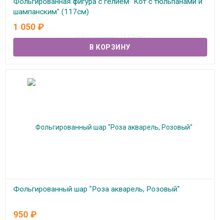
Фольгированная фигура с гелием "Кот с тюльпанами и
шампанским" (117см)
1 050
₽
В наличии
Фольгированный шар "Роза акварель, Розовый"
В наличии
950
₽