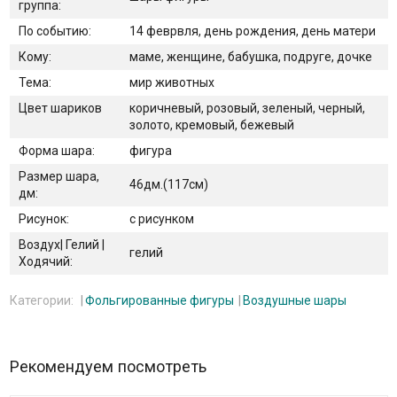
группа:
По событию:
14 феврвля, день рождения, день матери
Кому:
маме, женщине, бабушка, подруге, дочке
Тема:
мир животных
Цвет шариков
коричневый, розовый, зеленый, черный,
золото, кремовый, бежевый
Форма шара:
фигура
Размер шара,
46дм.(117см)
дм:
Рисунок:
с рисунком
Воздух| Гелий |
гелий
Ходячий:
Категории:
Фольгированные фигуры
Воздушные шары
Рекомендуем посмотреть