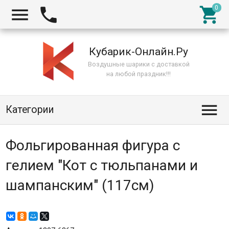



Кубарик-Онлайн.Ру
Воздушные шарики с доставкой
на любой праздник!!!

Категории
Фольгированная фигура с
гелием "Кот с тюльпанами и
шампанским" (117см)