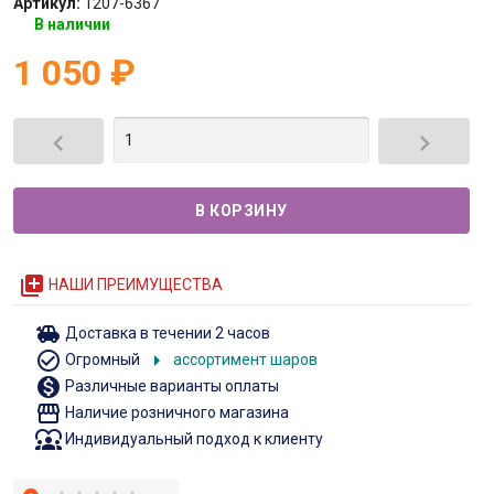
Артикул:
1207-6367
В наличии
1 050
₽


queue
НАШИ ПРЕИМУЩЕСТВА
toys
Доставка в течении 2 часов
check_circle_outline
arrow_right
Огромный
ассортимент шаров
monetization_on
Различные варианты оплаты
storefront
Наличие розничного магазина
diversity_1
Индивидуальный подход к клиенту