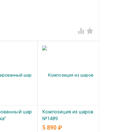


рованный шар
Композиция из шаров
ка"
№1489
5 890
₽
ичии
В наличии