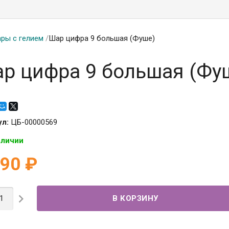
ры с гелием
/
Шар цифра 9 большая (Фуше)
р цифра 9 большая (Фу
ул:
ЦБ-00000569
аличии
190
₽
