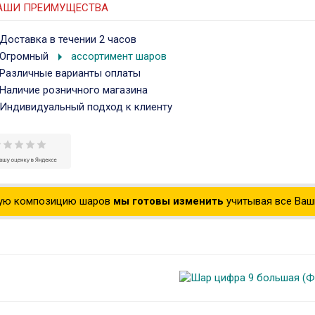
АШИ ПРЕИМУЩЕСТВА
Доставка в течении 2 часов
arrow_right
Огромный
ассортимент шаров
Различные варианты оплаты
Наличие розничного магазина
Индивидуальный подход к клиенту
ую композицию шаров
мы готовы изменить
учитывая все Ваши