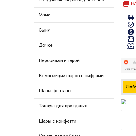
queue
Н
Маме
toys
check_circle_outline
Сыну
monetization_on
storefront
Дочке
diversity_1
Персонажи и герой
Композиции шаров с цифрами
Люб
Шары фонтаны
Товары для праздника
Шары с конфетти