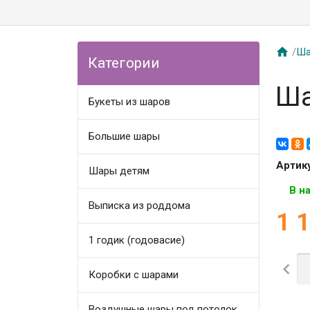

/
Ша
Категории
Ша
Букеты из шаров
Большие шары
Артик
Шары детям
В н
Выписка из роддома
1 
1 годик (годовасие)

Коробки с шарами
Воздушные шары под потолок