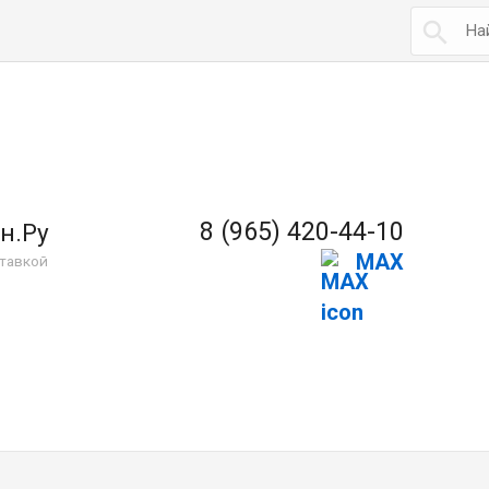

8 (965) 420-44-10
н.Ру
MAX
тавкой