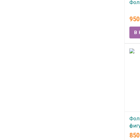
Фоль
В
95
Фол
фигу
"Бу
85