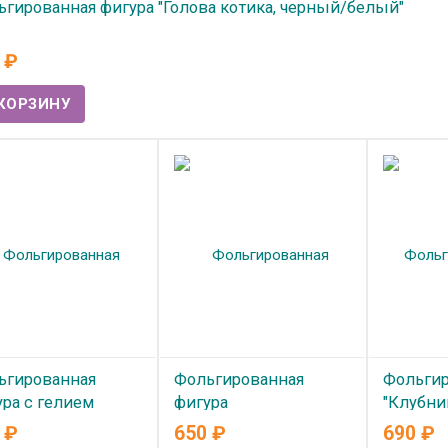
гированная фигура "Голова котика, черный/белый"
 наличии
0
₽
ьгированная
Фольгированная
Фольги
ра с гелием
фигура
"Клубни
тылка Пива"
"Водопроводчик
0
₽
650
₽
690
₽
В нал