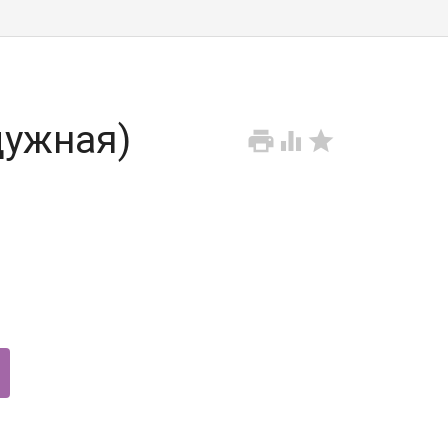
дужная)


