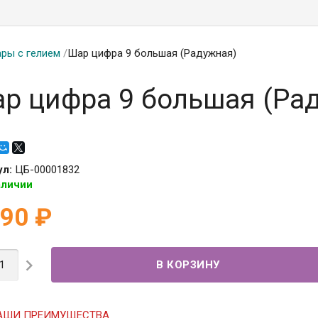
ры с гелием
/
Шар цифра 9 большая (Радужная)
р цифра 9 большая (Ра
ул:
ЦБ-00001832
аличии
190
₽

АШИ ПРЕИМУЩЕСТВА