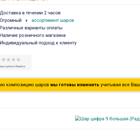
Доставка в течении 2 часов
arrow_right
Огромный
ассортимент шаров
Различные варианты оплаты
Наличие розничного магазина
Индивидуальный подход к клиенту
ую композицию шаров
мы готовы изменить
учитывая все Ваши