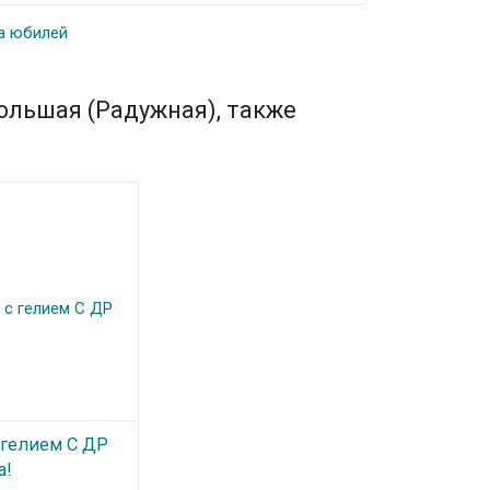
а юбилей
ольшая (Радужная), также
гелием С ДР
а!