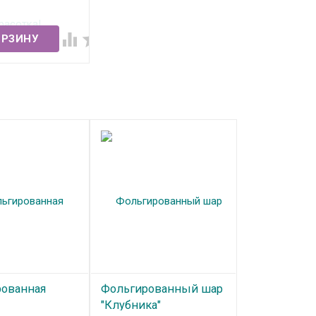
ичии


ованная
Фольгированный шар
"Клубника"