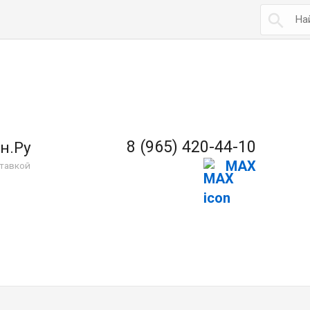

8 (965) 420-44-10
н.Ру
MAX
тавкой