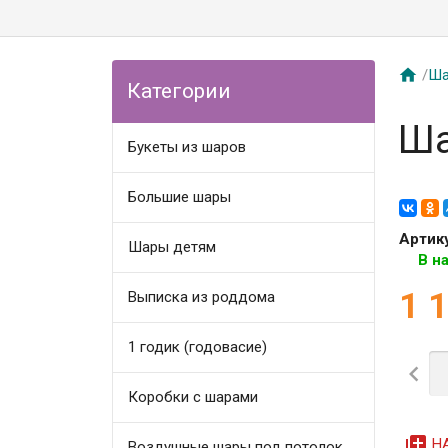

/
Ша
Категории
Ша
Букеты из шаров
Большие шары
Артик
Шары детям
В н
1 
Выписка из роддома
1 годик (годовасие)

Коробки с шарами
queue
Н
Воздушные шары под потолок