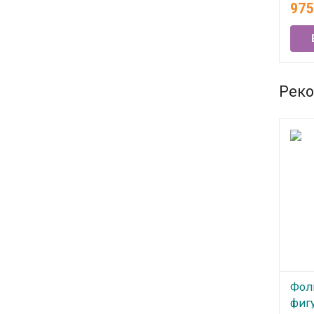
При
97
В
Реко
Фол
фигу