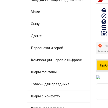
toys
Маме
check_circle_outline
monetization_on
Сыну
storefront
diversity_1
Дочке
Персонажи и герой
Композиции шаров с цифрами
Люб
Шары фонтаны
Товары для праздника
Шары с конфетти