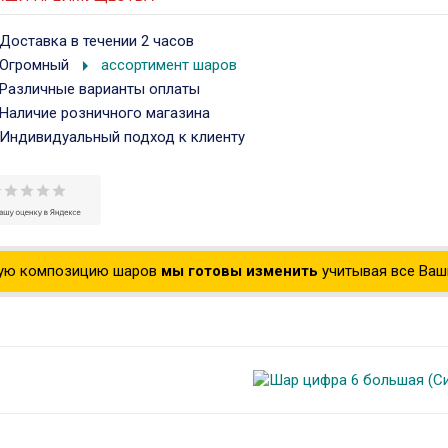
Доставка в течении 2 часов
arrow_right
Огромный
ассортимент шаров
Различные варианты оплаты
Наличие розничного магазина
Индивидуальный подход к клиенту
ую композицию шаров
мы готовы изменить
учитывая все Ваши