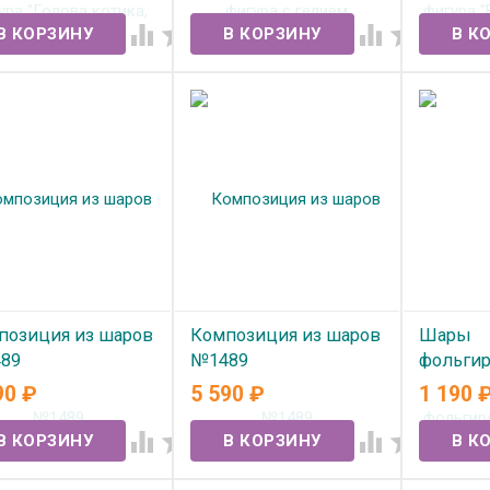
усатый 
 наличии
В наличии




В нал
позиция из шаров
Композиция из шаров
Шары
89
№1489
фольги
цифры 
90
₽
5 590
₽
1 190
 наличии
В наличии
1шт. (10




В нал