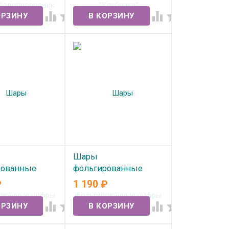
В наличии
Марио"




ичии
Шары
рованные
фольгированные
"Розовый"
цифры "Беженые"
₽
1 190
₽
2см)
1шт. (102см)




ичии
В наличии