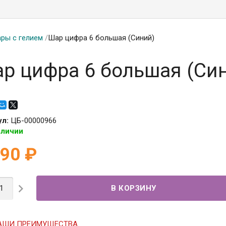
ры с гелием
/
Шар цифра 6 большая (Синий)
р цифра 6 большая (Си
ул:
ЦБ-00000966
аличии
190
₽

АШИ ПРЕИМУЩЕСТВА