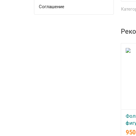
Соглашение
Катего
Реко
Фол
фигу
чер
95