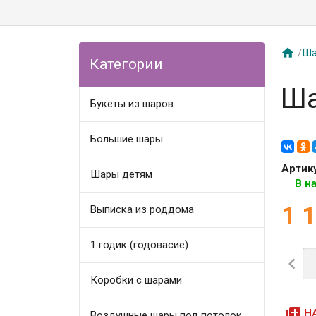

/
Ша
Категории
Ша
Букеты из шаров
Большие шары
Артик
Шары детям
В н
1 
Выписка из роддома
1 годик (годовасие)

Коробки с шарами
queue
Н
Воздушные шары под потолок