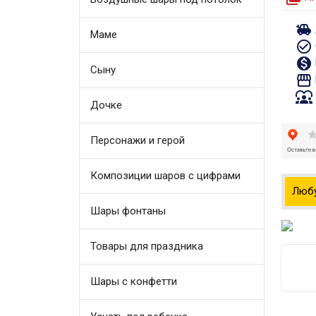
toys
Маме
check_circle_outline
monetization_on
Сыну
storefront
diversity_1
Дочке
Персонажи и герой
Композиции шаров с цифрами
Люб
Шары фонтаны
Товары для праздника
Шары с конфетти