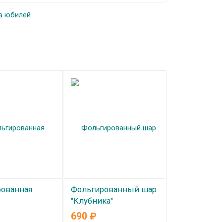
а юбилей
ованная
Фольгированный шар
"Клубника"
оводчик
690
₽