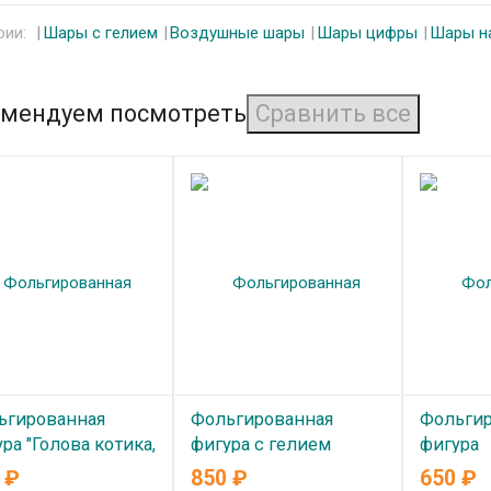
рии:
Шары с гелием
Воздушные шары
Шары цифры
Шары н
мендуем посмотреть
ьгированная
Фольгированная
Фольгир
ра "Голова котика,
фигура с гелием
фигура
ный/белый"
"Бутылка Пива"
"Водопр
0
₽
850
₽
650
₽