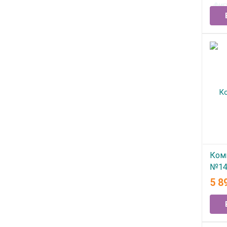
В
Ком
№14
5 8
В