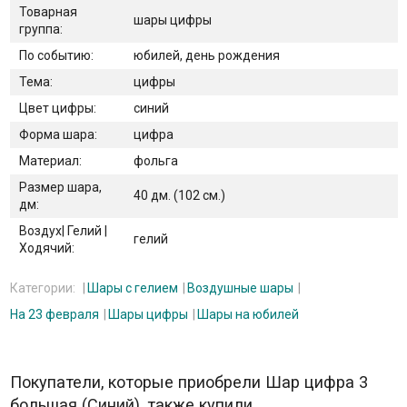
Товарная
шары цифры
группа:
По событию:
юбилей, день рождения
Тема:
цифры
Цвет цифры:
синий
Форма шара:
цифра
Материал:
фольга
Размер шара,
40 дм. (102 см.)
дм:
Воздух| Гелий |
гелий
Ходячий:
Категории:
Шары с гелием
Воздушные шары
На 23 февраля
Шары цифры
Шары на юбилей
Покупатели, которые приобрели Шар цифра 3
большая (Синий), также купили