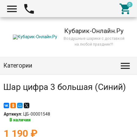



Кубарик-Онлайн.Ру
Воздушные шарики с доставкой
на любой праздник!!!

Категории
Шар цифра 3 большая (Синий)
Артикул:
ЦБ-00001548
В наличии
1 190
₽