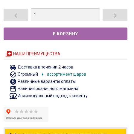


queue
НАШИ ПРЕИМУЩЕСТВА
toys
Доставка в течении 2 часов
check_circle_outline
arrow_right
Огромный
ассортимент шаров
monetization_on
Различные варианты оплаты
storefront
Наличие розничного магазина
diversity_1
Индивидуальный подход к клиенту