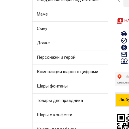

Маме
queue
Н
Сыну
toys
check_circle_outline
Дочке
monetization_on
storefront
Персонажи и герой
diversity_1
Композиции шаров с цифрами
Шары фонтаны
Люб
Товары для праздника
Шары с конфетти