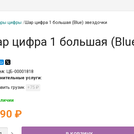
ры цифры
/
Шар цифра 1 большая (Blue) звездочки
р цифра 1 большая (Blu
ул:
ЦБ-00001818
нительные услуги:
вить грузик
+75
₽
аличии
190
₽