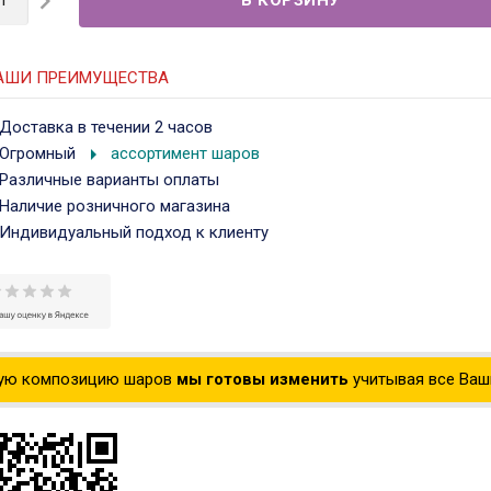

АШИ ПРЕИМУЩЕСТВА
Доставка в течении 2 часов
arrow_right
Огромный
ассортимент шаров
Различные варианты оплаты
Наличие розничного магазина
Индивидуальный подход к клиенту
ую композицию шаров
мы готовы изменить
учитывая все Ваши