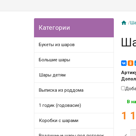

/
Ша
Категории
Ша
Букеты из шаров
Большие шары
Артик
Шары детям
Допол
Доба
Выписка из роддома
В н
1 годик (годовасие)
1 
Коробки с шарами
Воздушные шары под потолок