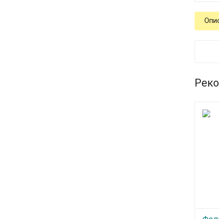
Опи
Реко