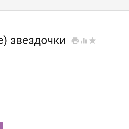
e) звездочки


