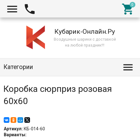



Кубарик-Онлайн.Ру
Воздушные шарики с доставкой
на любой праздник!!!

Категории
Коробка сюрприз розовая
60х60
Артикул:
КБ-014-60
Варианты: