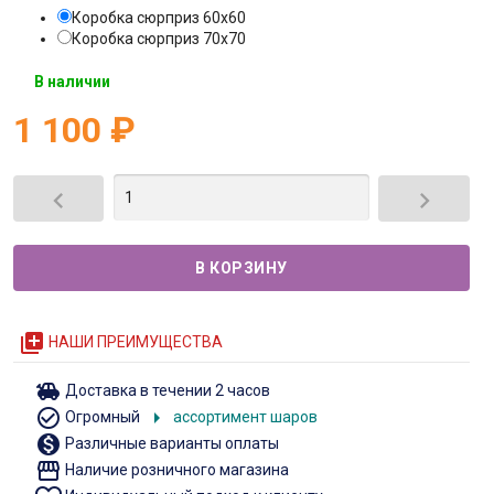
Коробка сюрприз 60х60
Коробка сюрприз 70х70
В наличии
1 100
₽


queue
НАШИ ПРЕИМУЩЕСТВА
toys
Доставка в течении 2 часов
check_circle_outline
arrow_right
Огромный
ассортимент шаров
monetization_on
Различные варианты оплаты
storefront
Наличие розничного магазина