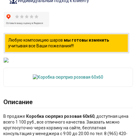
diversity_1
Индивидуальный подход к клиенту
Любую композицию шаров
мы готовы изменить
учитывая все Ваши пожелания!!!
Описание
В продаже
Коробка сюрприз розовая 60х60
, доступная цена
всего 1 100 руб., все отличного качества. Заказать можно
круглосуточно через корзину на сайте, бесплатная
консультация у менеджера с 9:00 до 20:00 по тел: 8 (965) 420-