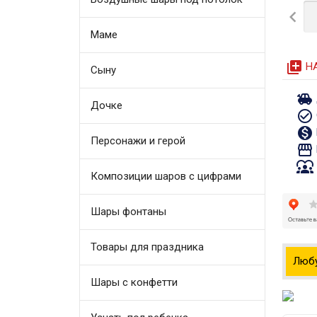

Маме
queue
Н
Сыну
toys
Дочке
check_circle_outline
monetization_on
Персонажи и герой
storefront
diversity_1
Композиции шаров с цифрами
Шары фонтаны
Товары для праздника
Люб
Шары с конфетти