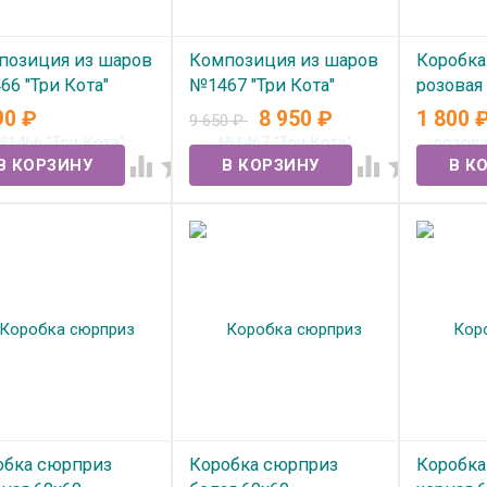
позиция из шаров
Композиция из шаров
Коробка
6 "Три Кота"
№1467 "Три Кота"
розовая
90
₽
8 950
₽
1 800
9 650
₽
 наличии
В наличии
В нал




обка сюрприз
Коробка сюрприз
Коробка