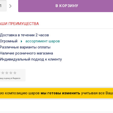

АШИ ПРЕИМУЩЕСТВА
Доставка в течении 2 часов
arrow_right
Огромный
ассортимент шаров
Различные варианты оплаты
Наличие розничного магазина
Индивидуальный подход к клиенту
ую композицию шаров
мы готовы изменить
учитывая все Ваши