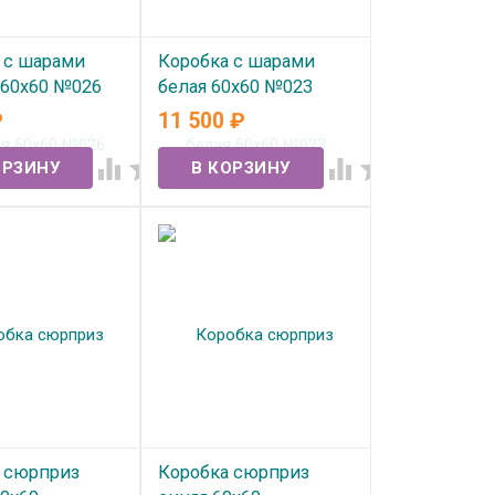
 с шарами
Коробка с шарами
 60х60 №026
белая 60х60 №023
₽
11 500
₽
ичии
В наличии




 сюрприз
Коробка сюрприз