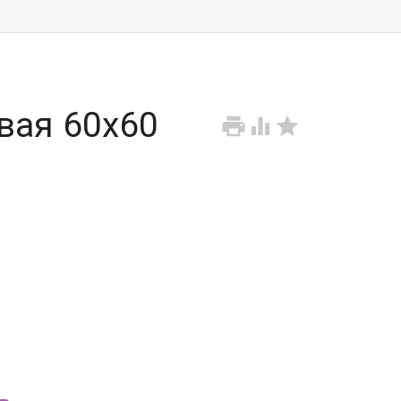
вая 60х60


