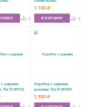
60х60
синяя 60х60
₽
1 100
₽
ичии
В наличии




 с шарами
Коробка с шарами
 70х70 №010
розовая 70х70 №009
₽
2 900
₽
ичии
В наличии