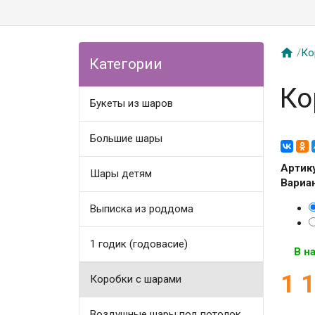

/
Ко
Категории
Ко
Букеты из шаров
Большие шары
Артик
Шары детям
Вариа
Выписка из роддома
1 годик (годовасие)
В н
1 
Коробки с шарами
Воздушные шары под потолок