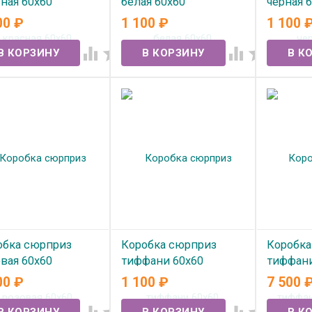
ная 60х60
белая 60х60
черная 
00
₽
1 100
₽
1 100
 наличии
В наличии
В нал




обка сюрприз
Коробка сюрприз
Коробка
вая 60х60
тиффани 60х60
тиффани
00
₽
1 100
₽
7 500
 наличии
В наличии
В нал