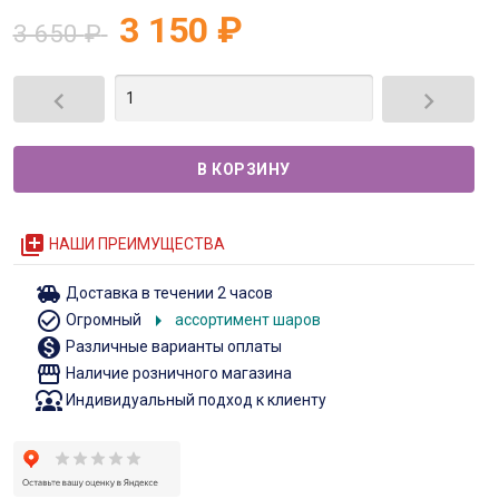
3 150
₽
3 650
₽


queue
НАШИ ПРЕИМУЩЕСТВА
toys
Доставка в течении 2 часов
check_circle_outline
arrow_right
Огромный
ассортимент шаров
monetization_on
Различные варианты оплаты
storefront
Наличие розничного магазина
diversity_1
Индивидуальный подход к клиенту