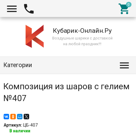



Кубарик-Онлайн.Ру
Воздушные шарики с доставкой
на любой праздник!!!

Категории
Композиция из шаров с гелием
№407
Артикул:
ЦБ-407
В наличии