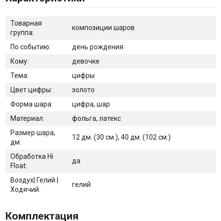
Товарная
композиции шаров
группа:
По событию:
день рождения
Кому:
девочке
Тема:
цифры
Цвет цифры:
золото
Форма шара:
цифра, шар
Материал:
фольга, латекс
Размер шара,
12 дм. (30 см.), 40 дм. (102 см.)
дм:
Обработка Hi
да
Float:
Воздух| Гелий |
гелий
Ходячий:
Комплектация