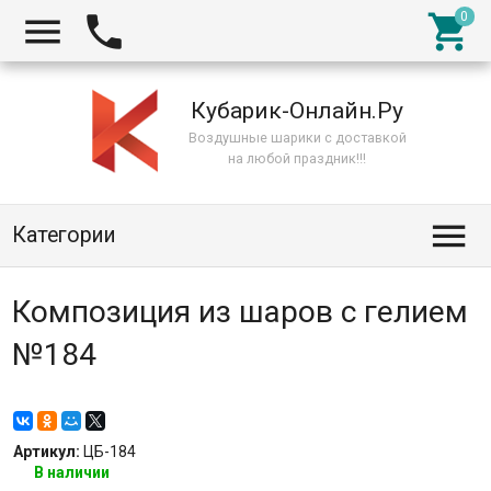



Кубарик-Онлайн.Ру
Воздушные шарики с доставкой
на любой праздник!!!

Категории
Композиция из шаров с гелием
№184
Артикул:
ЦБ-184
В наличии