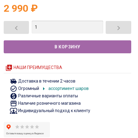
2 990
₽


queue
НАШИ ПРЕИМУЩЕСТВА
toys
Доставка в течении 2 часов
check_circle_outline
arrow_right
Огромный
ассортимент шаров
monetization_on
Различные варианты оплаты
storefront
Наличие розничного магазина
diversity_1
Индивидуальный подход к клиенту