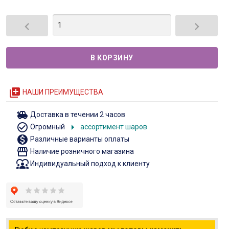


queue
НАШИ ПРЕИМУЩЕСТВА
toys
Доставка в течении 2 часов
check_circle_outline
arrow_right
Огромный
ассортимент шаров
monetization_on
Различные варианты оплаты
storefront
Наличие розничного магазина
diversity_1
Индивидуальный подход к клиенту