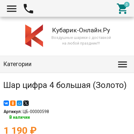



Кубарик-Онлайн.Ру
Воздушные шарики с доставкой
на любой праздник!!!

Категории
Шар цифра 4 большая (Золото)
Артикул:
ЦБ-00000598
В наличии
1 190
₽